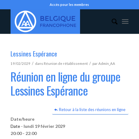
Accès pour les membres
Lessines Espérance
/
/
19/02/2029
dans
Réunion de rétablissement
par
Admin_AA
Réunion en ligne du groupe
Lessines Espérance
Retour à la liste des réunions en ligne
Date/heure
Date -
lundi 19 février 2029
20:00 - 22:00