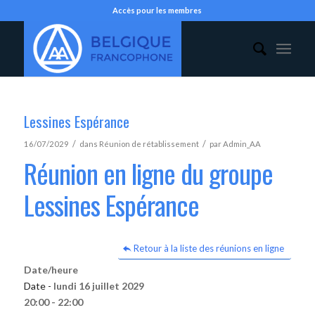
Accès pour les membres
Lessines Espérance
/
/
16/07/2029
dans
Réunion de rétablissement
par
Admin_AA
Réunion en ligne du groupe
Lessines Espérance
Retour à la liste des réunions en ligne
Date/heure
Date -
lundi 16 juillet 2029
20:00 - 22:00