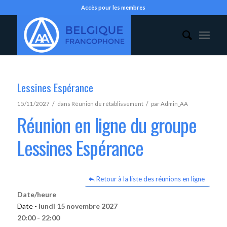
Accès pour les membres
Lessines Espérance
/
/
15/11/2027
dans
Réunion de rétablissement
par
Admin_AA
Réunion en ligne du groupe
Lessines Espérance
Retour à la liste des réunions en ligne
Date/heure
Date -
lundi 15 novembre 2027
20:00 - 22:00