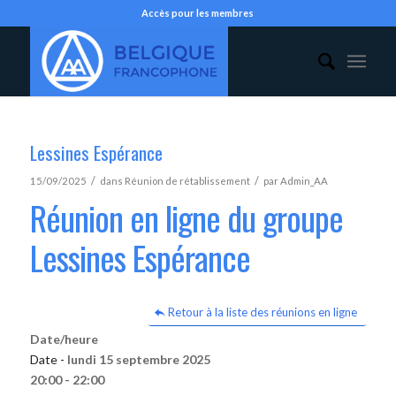
Accès pour les membres
Lessines Espérance
/
/
15/09/2025
dans
Réunion de rétablissement
par
Admin_AA
Réunion en ligne du groupe
Lessines Espérance
Retour à la liste des réunions en ligne
Date/heure
Date -
lundi 15 septembre 2025
20:00 - 22:00