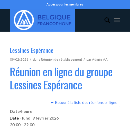
Accès pour les membres
Lessines Espérance
/
/
09/02/2026
dans
Réunion de rétablissement
par
Admin_AA
Réunion en ligne du groupe
Lessines Espérance
Retour à la liste des réunions en ligne
Date/heure
Date -
lundi 9 février 2026
20:00 - 22:00