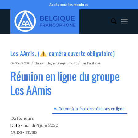
Accès pour les membres
Les AAmis. (
caméra ouverte obligatoire)
/
/
04/06/2030
dans
En ligne uniquement
par
Paul-eau
Réunion en ligne du groupe
Les AAmis
Retour à la liste des réunions en ligne
Date/heure
Date -
mardi 4 juin 2030
19:00 - 20:30