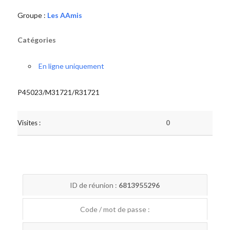
Groupe :
Les AAmis
Catégories
En ligne uniquement
P45023/M31721/R31721
Visites :
0
ID de réunion :
6813955296
Code / mot de passe :