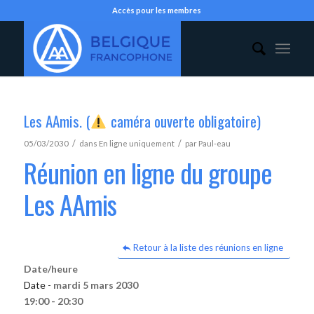
Accès pour les membres
Les AAmis. (
caméra ouverte obligatoire)
/
/
05/03/2030
dans
En ligne uniquement
par
Paul-eau
Réunion en ligne du groupe
Les AAmis
Retour à la liste des réunions en ligne
Date/heure
Date -
mardi 5 mars 2030
19:00 - 20:30