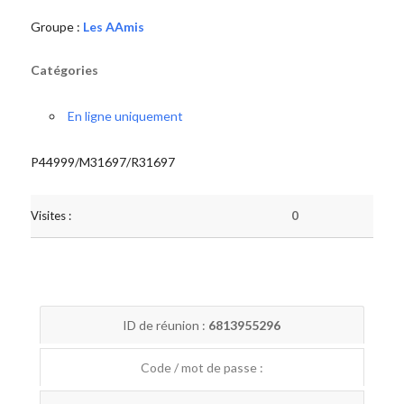
Groupe :
Les AAmis
Catégories
En ligne uniquement
P44999/M31697/R31697
Visites :
0
ID de réunion :
6813955296
Code / mot de passe :