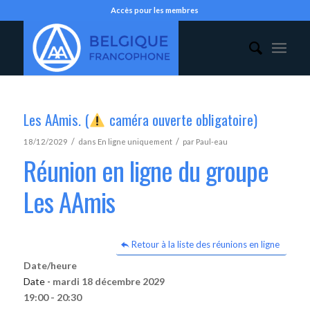
Accès pour les membres
Les AAmis. (
caméra ouverte obligatoire)
/
/
18/12/2029
dans
En ligne uniquement
par
Paul-eau
Réunion en ligne du groupe
Les AAmis
Retour à la liste des réunions en ligne
Date/heure
Date -
mardi 18 décembre 2029
19:00 - 20:30