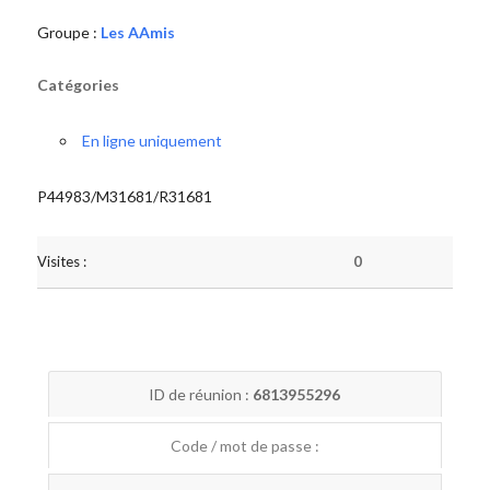
Groupe :
Les AAmis
Catégories
En ligne uniquement
P44983/M31681/R31681
Visites :
0
ID de réunion :
6813955296
Code / mot de passe :