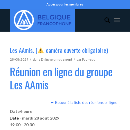
Accès pour les membres
Les AAmis. (
caméra ouverte obligatoire)
/
/
28/08/2029
dans
En ligne uniquement
par
Paul-eau
Réunion en ligne du groupe
Les AAmis
Retour à la liste des réunions en ligne
Date/heure
Date -
mardi 28 août 2029
19:00 - 20:30