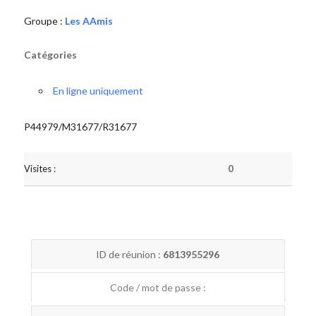
Groupe :
Les AAmis
Catégories
En ligne uniquement
P44979/M31677/R31677
Visites :
0
ID de réunion :
6813955296
Code / mot de passe :