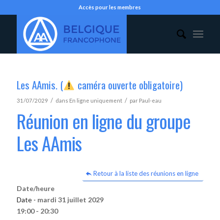
Accès pour les membres
Les AAmis. (
caméra ouverte obligatoire)
/
/
31/07/2029
dans
En ligne uniquement
par
Paul-eau
Réunion en ligne du groupe
Les AAmis
Retour à la liste des réunions en ligne
Date/heure
Date -
mardi 31 juillet 2029
19:00 - 20:30