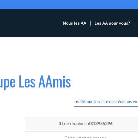
Nous les AA
Les AA pour vous?
oupe Les AAmis
Retour à la liste des réunions en 
ID de réunion :
6813955296
Code / mot de passe :