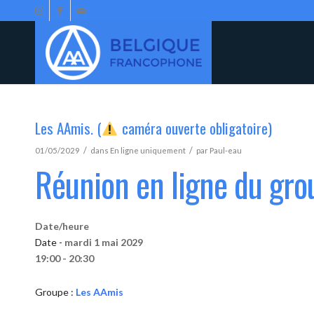
Les AAmis. (
caméra ouverte obligatoire)
/
/
01/05/2029
dans
En ligne uniquement
par
Paul-eau
Réunion en ligne du gr
Date/heure
Date -
mardi 1 mai 2029
19:00 - 20:30
Groupe :
Les AAmis