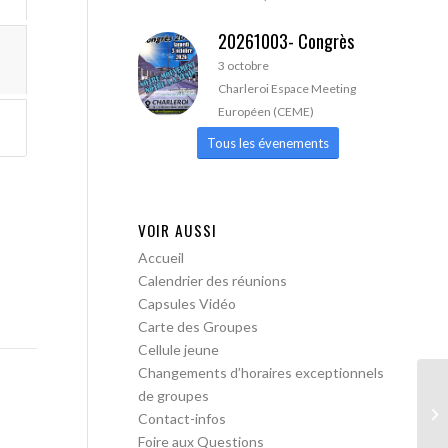
20261003- Congrès
3 octobre
Charleroi Espace Meeting
Européen (CEME)
Tous les évenements
VOIR AUSSI
Accueil
Calendrier des réunions
Capsules Vidéo
Carte des Groupes
Cellule jeune
Changements d’horaires exceptionnels
de groupes
Le
Contact-infos
ob
Foire aux Questions