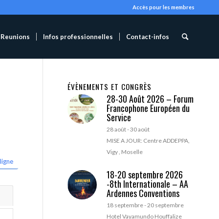
Accès pour les membres
Reunions
Infos professionnelles
Contact-infos
ÉVÈNEMENTS ET CONGRÈS
28-30 Août 2026 – Forum
Francophone Européen du
Service
28 août
-
30 août
MISE A JOUR: Centre ADDEPPA,
Vigy , Moselle
ligne
18-20 septembre 2026
-8th Internationale – AA
Ardennes Conventions
18 septembre
-
20 septembre
Hotel Vayamundo Houffalize