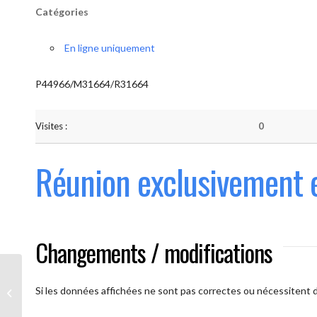
Catégories
En ligne uniquement
P44966/M31664/R31664
Visites :
0
Réunion exclusivement 
Changements / modifications
Les AAmis. (
caméra ouverte
Si les données affichées ne sont pas correctes ou nécessitent d'
obligatoire)