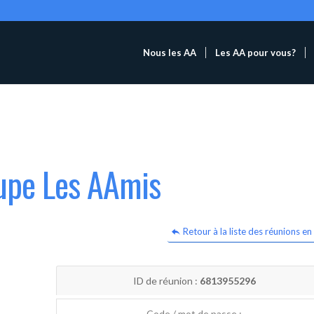
Nous les AA
Les AA pour vous?
oupe Les AAmis
Retour à la liste des réunions en 
ID de réunion :
6813955296
Code / mot de passe :