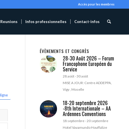
Accès pour les membres
Reunions
Infos professionnelles
Contact-infos
ÉVÈNEMENTS ET CONGRÈS
28-30 Août 2026 – Forum
Francophone Européen du
Service
28 août
-
30 août
MISE A JOUR: Centre ADDEPPA,
Vigy , Moselle
ligne
18-20 septembre 2026
-8th Internationale – AA
Ardennes Conventions
18 septembre
-
20 septembre
Hotel Vayamundo Houffalize