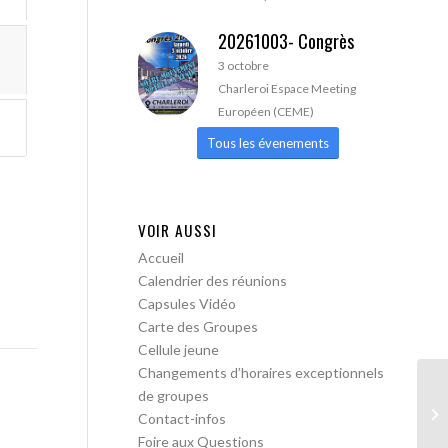
20261003- Congrès
3 octobre
Charleroi Espace Meeting
Européen (CEME)
Tous les évenements
VOIR AUSSI
Accueil
Calendrier des réunions
Capsules Vidéo
Carte des Groupes
Cellule jeune
Changements d’horaires exceptionnels
de groupes
Le
Contact-infos
ob
Foire aux Questions