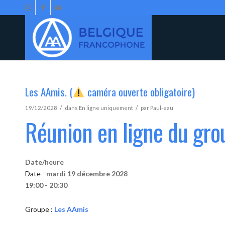
Les AAmis. (
caméra ouverte obligatoire)
/
/
19/12/2028
dans
En ligne uniquement
par
Paul-eau
Réunion en ligne du gr
Date/heure
Date -
mardi 19 décembre 2028
19:00 - 20:30
Groupe :
Les AAmis