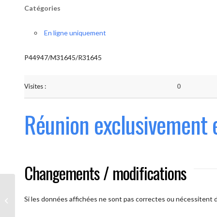
Catégories
En ligne uniquement
P44947/M31645/R31645
Visites :
0
Réunion exclusivement 
Changements / modifications
Les AAmis. (
caméra ouverte
Si les données affichées ne sont pas correctes ou nécessitent d'
obligatoire)