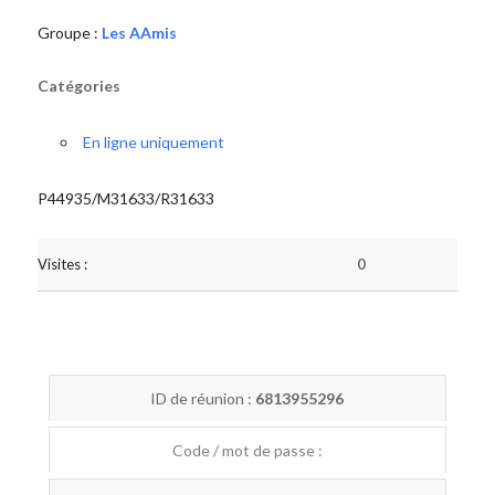
Groupe :
Les AAmis
Catégories
En ligne uniquement
P44935/M31633/R31633
Visites :
0
ID de réunion :
6813955296
Code / mot de passe :