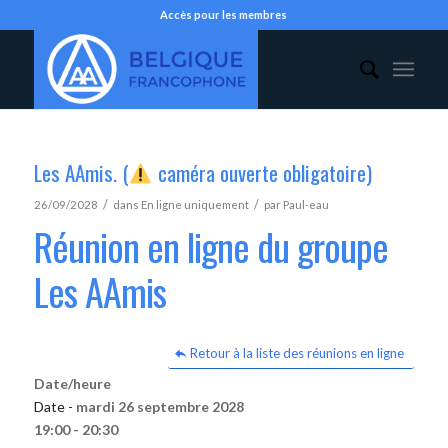
Accès pour les membres
Les AAmis. (
caméra ouverte obligatoire)
/
/
26/09/2028
dans
En ligne uniquement
par
Paul-eau
Réunion en ligne du groupe
Les AAmis
Retour à la liste des réunions en ligne
Date/heure
Date -
mardi 26 septembre 2028
19:00 - 20:30