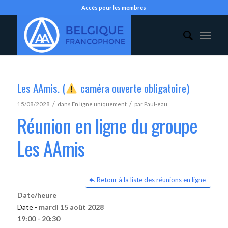
Accès pour les membres
Les AAmis. (
caméra ouverte obligatoire)
/
/
15/08/2028
dans
En ligne uniquement
par
Paul-eau
Réunion en ligne du groupe
Les AAmis
Retour à la liste des réunions en ligne
Date/heure
Date -
mardi 15 août 2028
19:00 - 20:30