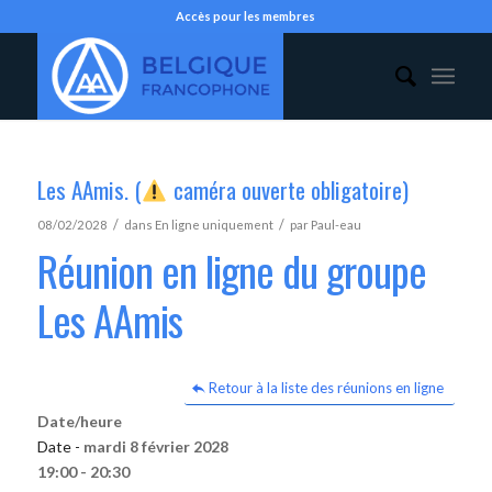
Accès pour les membres
Les AAmis. (
caméra ouverte obligatoire)
/
/
08/02/2028
dans
En ligne uniquement
par
Paul-eau
Réunion en ligne du groupe
Les AAmis
Retour à la liste des réunions en ligne
Date/heure
Date -
mardi 8 février 2028
19:00 - 20:30