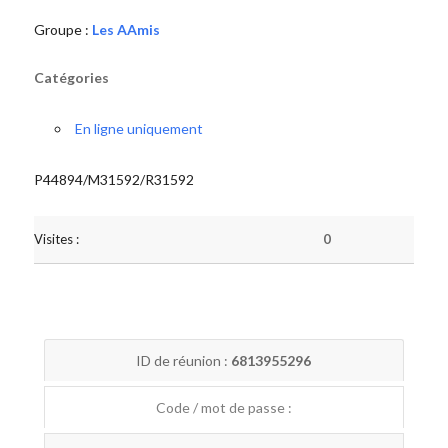
Groupe :
Les AAmis
Catégories
En ligne uniquement
P44894/M31592/R31592
Visites :
0
ID de réunion :
6813955296
Code / mot de passe :