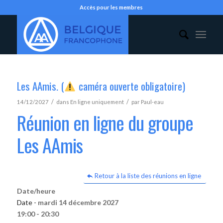
Accès pour les membres
Les AAmis. (
caméra ouverte obligatoire)
/
/
14/12/2027
dans
En ligne uniquement
par
Paul-eau
Réunion en ligne du groupe
Les AAmis
Retour à la liste des réunions en ligne
Date/heure
Date -
mardi 14 décembre 2027
19:00 - 20:30