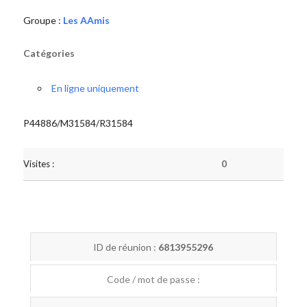
Groupe :
Les AAmis
Catégories
En ligne uniquement
P44886/M31584/R31584
Visites :
0
ID de réunion :
6813955296
Code / mot de passe :