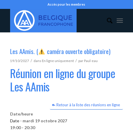
Accès pour les membres
Les AAmis. (
caméra ouverte obligatoire)
/
/
19/10/2027
dans
En ligne uniquement
par
Paul-eau
Réunion en ligne du groupe
Les AAmis
Retour à la liste des réunions en ligne
Date/heure
Date -
mardi 19 octobre 2027
19:00 - 20:30