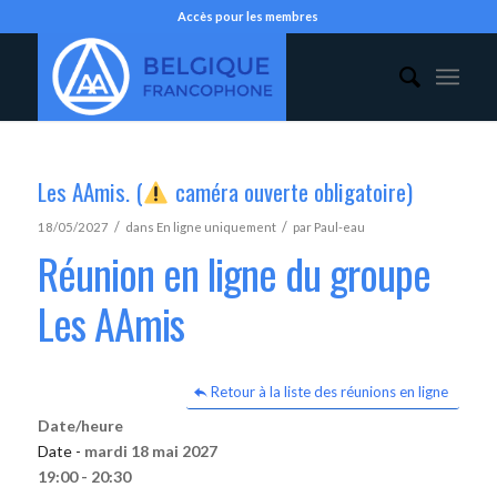
Accès pour les membres
Les AAmis. (
caméra ouverte obligatoire)
/
/
18/05/2027
dans
En ligne uniquement
par
Paul-eau
Réunion en ligne du groupe
Les AAmis
Retour à la liste des réunions en ligne
Date/heure
Date -
mardi 18 mai 2027
19:00 - 20:30