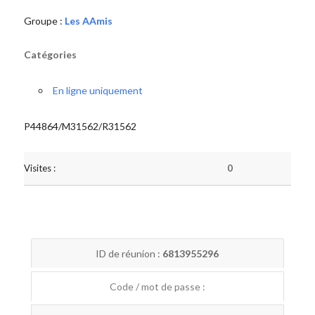
Groupe :
Les AAmis
Catégories
En ligne uniquement
P44864/M31562/R31562
Visites :
0
ID de réunion :
6813955296
Code / mot de passe :