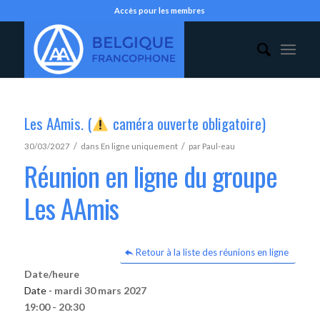
Accès pour les membres
Les AAmis. (
caméra ouverte obligatoire)
/
/
30/03/2027
dans
En ligne uniquement
par
Paul-eau
Réunion en ligne du groupe
Les AAmis
Retour à la liste des réunions en ligne
Date/heure
Date -
mardi 30 mars 2027
19:00 - 20:30