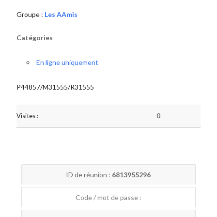
Groupe :
Les AAmis
Catégories
En ligne uniquement
P44857/M31555/R31555
Visites :
0
ID de réunion :
6813955296
Code / mot de passe :