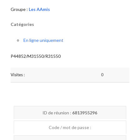
Groupe :
Les AAmis
Catégories
En ligne uniquement
P44852/M31550/R31550
Visites :
0
ID de réunion :
6813955296
Code / mot de passe :