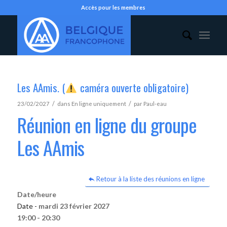
Accès pour les membres
Les AAmis. (
caméra ouverte obligatoire)
/
/
23/02/2027
dans
En ligne uniquement
par
Paul-eau
Réunion en ligne du groupe
Les AAmis
Retour à la liste des réunions en ligne
Date/heure
Date -
mardi 23 février 2027
19:00 - 20:30