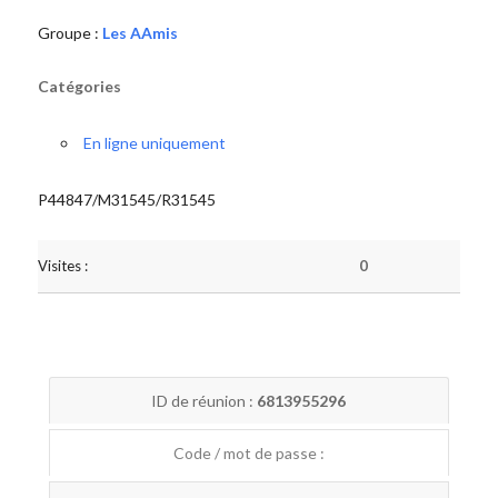
Groupe :
Les AAmis
Catégories
En ligne uniquement
P44847/M31545/R31545
Visites :
0
ID de réunion :
6813955296
Code / mot de passe :