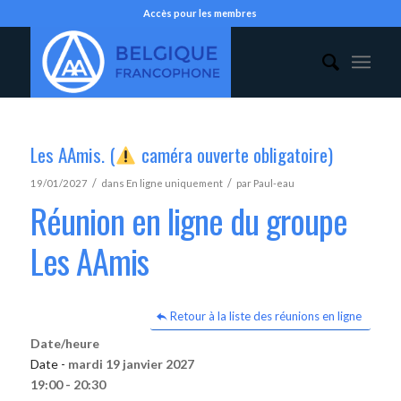
Accès pour les membres
Les AAmis. (
caméra ouverte obligatoire)
/
/
19/01/2027
dans
En ligne uniquement
par
Paul-eau
Réunion en ligne du groupe
Les AAmis
Retour à la liste des réunions en ligne
Date/heure
Date -
mardi 19 janvier 2027
19:00 - 20:30