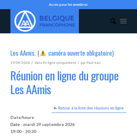
Accès pour les membres
Les AAmis. (
caméra ouverte obligatoire)
/
/
29/09/2026
dans
En ligne uniquement
par
Paul-eau
Réunion en ligne du groupe
Les AAmis
Retour à la liste des réunions en ligne
Date/heure
Date -
mardi 29 septembre 2026
19:00 - 20:30