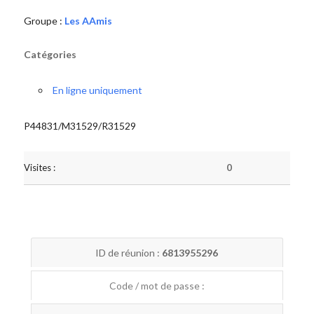
Groupe :
Les AAmis
Catégories
En ligne uniquement
P44831/M31529/R31529
Visites :
0
ID de réunion :
6813955296
Code / mot de passe :