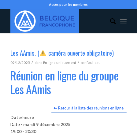
Accès pour les membres
Les AAmis. (
caméra ouverte obligatoire)
/
/
09/12/2025
dans
En ligne uniquement
par
Paul-eau
Réunion en ligne du groupe
Les AAmis
Retour à la liste des réunions en ligne
Date/heure
Date -
mardi 9 décembre 2025
19:00 - 20:30