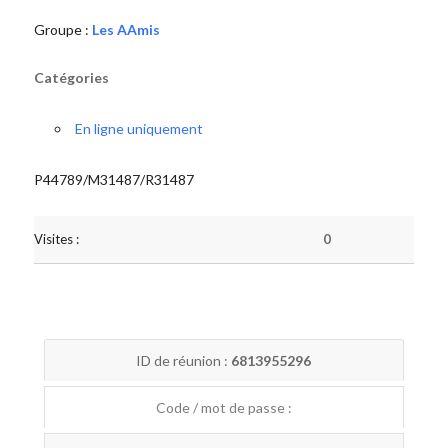
Groupe :
Les AAmis
Catégories
En ligne uniquement
P44789/M31487/R31487
Visites :
0
ID de réunion :
6813955296
Code / mot de passe :