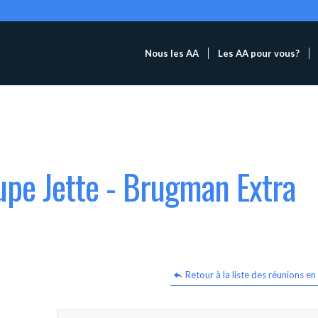
Nous les AA
Les AA pour vous?
upe Jette - Brugman Extra
Retour à la liste des réunions en 