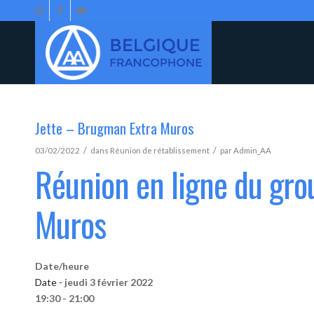
Jette – Brugman Extra Muros
/
/
03/02/2022
dans
Réunion de rétablissement
par
Admin_AA
Réunion en ligne du gro
Muros
Date/heure
Date -
jeudi 3 février 2022
19:30 - 21:00