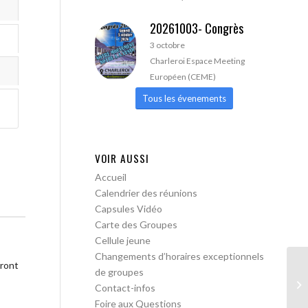
20261003- Congrès
3 octobre
Charleroi Espace Meeting
Européen (CEME)
Tous les évenements
VOIR AUSSI
Accueil
Calendrier des réunions
Capsules Vidéo
Carte des Groupes
Cellule jeune
Changements d’horaires exceptionnels
tront
de groupes
Je
Contact-infos
Foire aux Questions