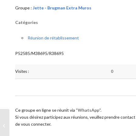
Groupe :
Jette - Brugman Extra Muros
Catégories
Réunion de rétablissement
P52585/M38695/R38695
Visites :
0
Ce groupe en ligne se réunit via “
WhatsApp
“.
Si vous désirez participez aux réunions, veuillez prendre contact
de vous connecter.
Jette – Brugman Extra Muros