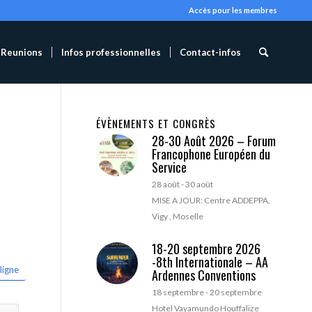
Accès pour les membres
Reunions
Infos professionnelles
Contact-infos
ÉVÈNEMENTS ET CONGRÈS
28-30 Août 2026 – Forum
Francophone Européen du
Service
28 août
-
30 août
MISE A JOUR: Centre ADDEPPA,
Vigy , Moselle
18-20 septembre 2026
-8th Internationale – AA
ligne
Ardennes Conventions
18 septembre
-
20 septembre
Hotel Vayamundo Houffalize