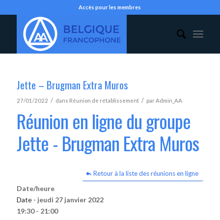
Accès pour les membres
Jette – Brugman Extra Muros
/
/
27/01/2022
dans
Réunion de rétablissement
par
Admin_AA
Réunion en ligne du groupe
Jette - Brugman Extra Muros
Retour à la liste des réunions en ligne
Date/heure
Date -
jeudi 27 janvier 2022
19:30 - 21:00