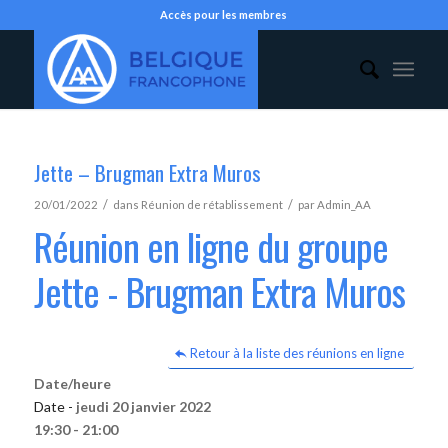
Accès pour les membres
Jette – Brugman Extra Muros
/
/
20/01/2022
dans
Réunion de rétablissement
par
Admin_AA
Réunion en ligne du groupe
Jette - Brugman Extra Muros
Retour à la liste des réunions en ligne
Date/heure
Date -
jeudi 20 janvier 2022
19:30 - 21:00