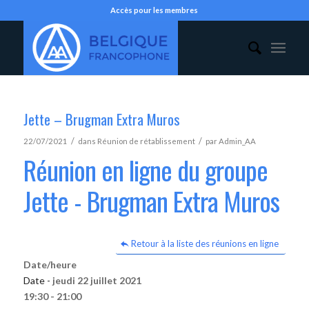
Accès pour les membres
Jette – Brugman Extra Muros
/
/
22/07/2021
dans
Réunion de rétablissement
par
Admin_AA
Réunion en ligne du groupe
Jette - Brugman Extra Muros
Retour à la liste des réunions en ligne
Date/heure
Date -
jeudi 22 juillet 2021
19:30 - 21:00