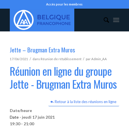
Accès pour les membres
Jette – Brugman Extra Muros
/
/
17/06/2021
dans
Réunion de rétablissement
par
Admin_AA
Réunion en ligne du groupe
Jette - Brugman Extra Muros
Retour à la liste des réunions en ligne
Date/heure
Date -
jeudi 17 juin 2021
19:30 - 21:00