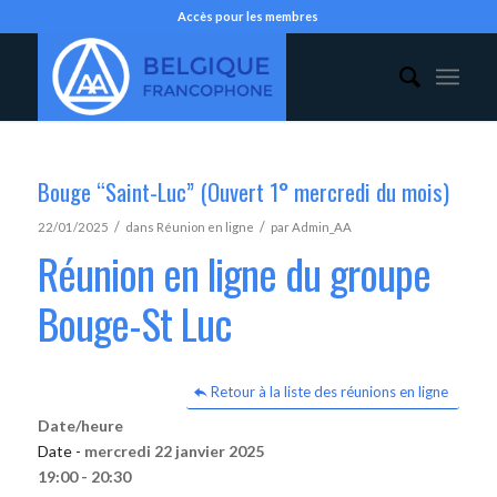
Accès pour les membres
Bouge “Saint-Luc” (Ouvert 1° mercredi du mois)
/
/
22/01/2025
dans
Réunion en ligne
par
Admin_AA
Réunion en ligne du groupe
Bouge-St Luc
Retour à la liste des réunions en ligne
Date/heure
Date -
mercredi 22 janvier 2025
19:00 - 20:30