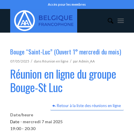
Accès pour les membres
Bouge “Saint-Luc” (Ouvert 1° mercredi du mois)
/
/
07/05/2025
dans
Réunion en ligne
par
Admin_AA
Réunion en ligne du groupe
Bouge-St Luc
Retour à la liste des réunions en ligne
Date/heure
Date -
mercredi 7 mai 2025
19:00 - 20:30