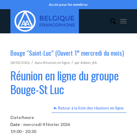
Accès pour les membres
Bouge “Saint-Luc” (Ouvert 1° mercredi du mois)
/
/
04/02/2026
dans
Réunion en ligne
par
Admin_AA
Réunion en ligne du groupe
Bouge-St Luc
Retour à la liste des réunions en ligne
Date/heure
Date -
mercredi 4 février 2026
19:00 - 20:30