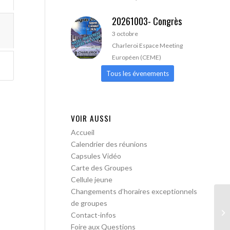
20261003- Congrès
3 octobre
Charleroi Espace Meeting
Européen (CEME)
Tous les évenements
VOIR AUSSI
Accueil
Calendrier des réunions
Capsules Vidéo
Carte des Groupes
Cellule jeune
Changements d’horaires exceptionnels
de groupes
Bo
Contact-infos
me
Foire aux Questions