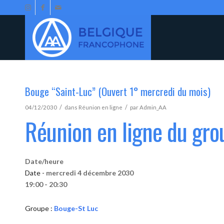
Bouge “Saint-Luc” (Ouvert 1° mercredi du mois)
/
/
04/12/2030
dans
Réunion en ligne
par
Admin_AA
Réunion en ligne du gr
Date/heure
Date -
mercredi 4 décembre 2030
19:00 - 20:30
Groupe :
Bouge-St Luc