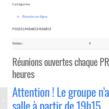
Catégories
Réunion en ligne
P50231/M36853/R36853
Visites :
0
Réunions ouvertes chaque PR
heures
Attention ! Le groupe n’
Bouge “Saint-Luc” (Ouvert 1°
salle à partir de 19h15
mercredi du mois)