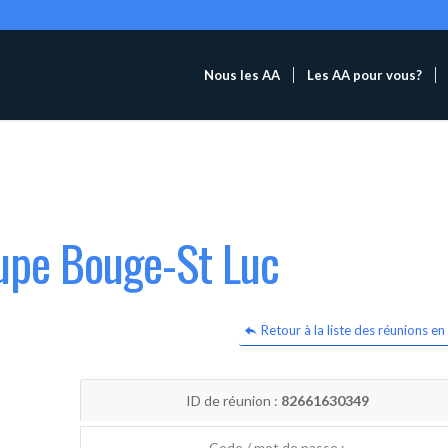
Nous les AA
Les AA pour vous?
oupe Bouge-St Luc
Retour à la liste des réunions en 
ID de réunion :
82661630349
Code / mot de passe :