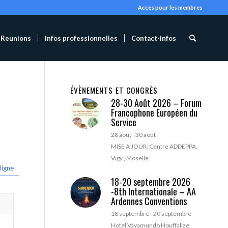
Accès pour les membres
Reunions
Infos professionnelles
Contact-infos
ÉVÈNEMENTS ET CONGRÈS
28-30 Août 2026 – Forum
Francophone Européen du
Service
28 août
-
30 août
MISE A JOUR: Centre ADDEPPA,
Vigy , Moselle
ligne
18-20 septembre 2026
-8th Internationale – AA
Ardennes Conventions
18 septembre
-
20 septembre
Hotel Vayamundo Houffalize