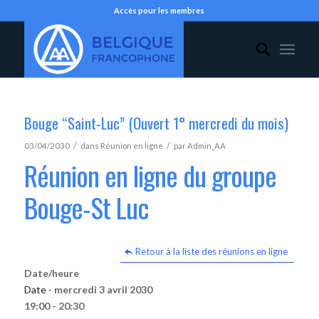
Accès pour les membres
Bouge “Saint-Luc” (Ouvert 1° mercredi du mois)
/
/
03/04/2030
dans
Réunion en ligne
par
Admin_AA
Réunion en ligne du groupe
Bouge-St Luc
Retour à la liste des réunions en ligne
Date/heure
Date -
mercredi 3 avril 2030
19:00 - 20:30