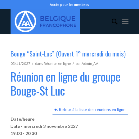
Accès pour les membres
Bouge “Saint-Luc” (Ouvert 1° mercredi du mois)
/
/
03/11/2027
dans
Réunion en ligne
par
Admin_AA
Réunion en ligne du groupe
Bouge-St Luc
Retour à la liste des réunions en ligne
Date/heure
Date -
mercredi 3 novembre 2027
19:00 - 20:30