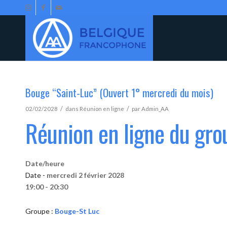
Bouge “Saint-Luc” (Ouvert 1° mercredi du mois)
/
/
02/02/2028
dans
Réunion en ligne
par
Admin_AA
Réunion en ligne du gr
Date/heure
Date -
mercredi 2 février 2028
19:00 - 20:30
Groupe :
Bouge-St Luc