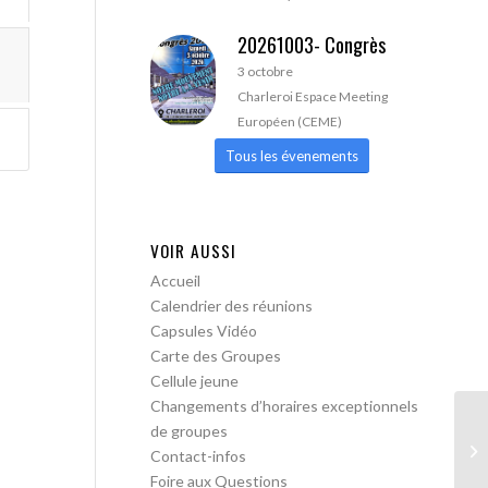
20261003- Congrès
3 octobre
Charleroi Espace Meeting
Européen (CEME)
Tous les évenements
VOIR AUSSI
Accueil
Calendrier des réunions
Capsules Vidéo
Carte des Groupes
Cellule jeune
Changements d’horaires exceptionnels
de groupes
Bo
Contact-infos
me
Foire aux Questions