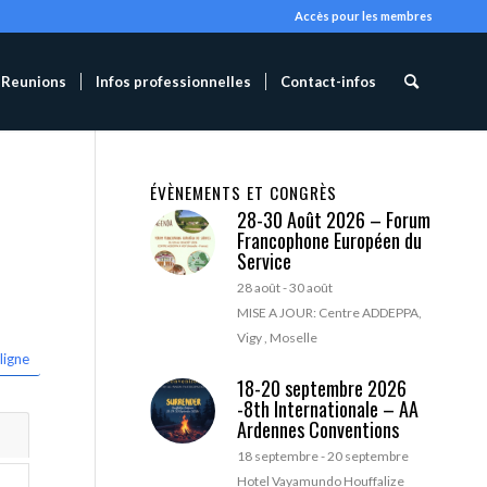
Accès pour les membres
Reunions
Infos professionnelles
Contact-infos
ÉVÈNEMENTS ET CONGRÈS
28-30 Août 2026 – Forum
Francophone Européen du
Service
28 août
-
30 août
MISE A JOUR: Centre ADDEPPA,
Vigy , Moselle
ligne
18-20 septembre 2026
-8th Internationale – AA
Ardennes Conventions
18 septembre
-
20 septembre
Hotel Vayamundo Houffalize