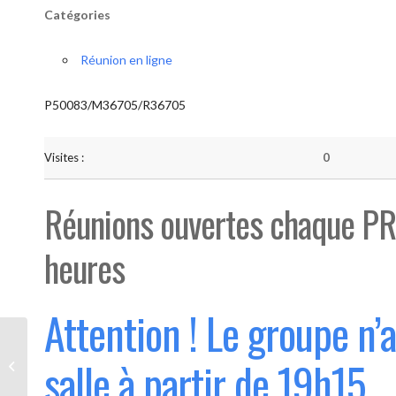
Catégories
Réunion en ligne
P50083/M36705/R36705
Visites :
0
Réunions ouvertes chaque PR
heures
Attention ! Le groupe n’
Bouge “Saint-Luc” (Ouvert 1°
salle à partir de 19h15
mercredi du mois)