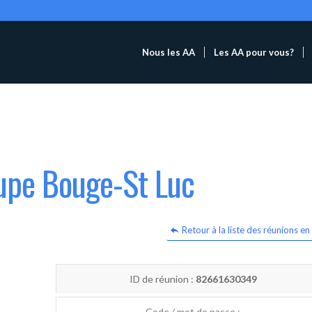
Nous les AA
Les AA pour vous?
oupe Bouge-St Luc
Retour à la liste des réunions en 
ID de réunion :
82661630349
Code / mot de passe :