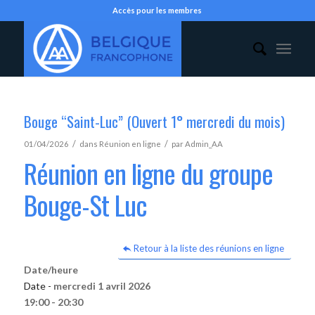
Accès pour les membres
Bouge “Saint-Luc” (Ouvert 1° mercredi du mois)
/
/
01/04/2026
dans
Réunion en ligne
par
Admin_AA
Réunion en ligne du groupe
Bouge-St Luc
Retour à la liste des réunions en ligne
Date/heure
Date -
mercredi 1 avril 2026
19:00 - 20:30