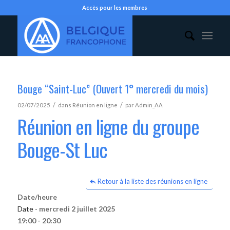
Accès pour les membres
Bouge “Saint-Luc” (Ouvert 1° mercredi du mois)
/
/
02/07/2025
dans
Réunion en ligne
par
Admin_AA
Réunion en ligne du groupe
Bouge-St Luc
Retour à la liste des réunions en ligne
Date/heure
Date -
mercredi 2 juillet 2025
19:00 - 20:30