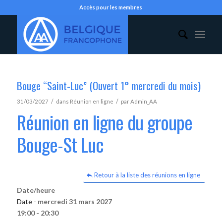
Accès pour les membres
Bouge “Saint-Luc” (Ouvert 1° mercredi du mois)
/
/
31/03/2027
dans
Réunion en ligne
par
Admin_AA
Réunion en ligne du groupe
Bouge-St Luc
Retour à la liste des réunions en ligne
Date/heure
Date -
mercredi 31 mars 2027
19:00 - 20:30