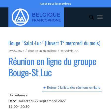
Accès pour les membres
Bouge “Saint-Luc” (Ouvert 1° mercredi du mois)
/
/
29/09/2027
dans
Réunion en ligne
par
Admin_AA
Réunion en ligne du groupe
Bouge-St Luc
Retour à la liste des réunions en ligne
Date/heure
Date -
mercredi 29 septembre 2027
19:00 - 20:30