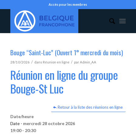
Accès pour les membres
Bouge “Saint-Luc” (Ouvert 1° mercredi du mois)
/
/
28/10/2026
dans
Réunion en ligne
par
Admin_AA
Réunion en ligne du groupe
Bouge-St Luc
Retour à la liste des réunions en ligne
Date/heure
Date -
mercredi 28 octobre 2026
19:00 - 20:30