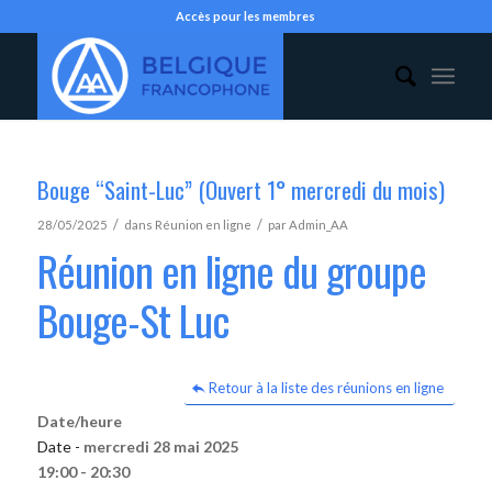
Accès pour les membres
Bouge “Saint-Luc” (Ouvert 1° mercredi du mois)
/
/
28/05/2025
dans
Réunion en ligne
par
Admin_AA
Réunion en ligne du groupe
Bouge-St Luc
Retour à la liste des réunions en ligne
Date/heure
Date -
mercredi 28 mai 2025
19:00 - 20:30