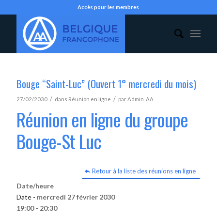
Accès pour les membres
Bouge “Saint-Luc” (Ouvert 1° mercredi du mois)
/
/
27/02/2030
dans
Réunion en ligne
par
Admin_AA
Réunion en ligne du groupe
Bouge-St Luc
Retour à la liste des réunions en ligne
Date/heure
Date -
mercredi 27 février 2030
19:00 - 20:30