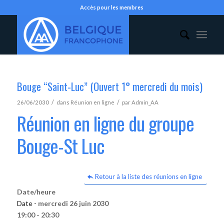
Accès pour les membres
Bouge “Saint-Luc” (Ouvert 1° mercredi du mois)
/
/
26/06/2030
dans
Réunion en ligne
par
Admin_AA
Réunion en ligne du groupe
Bouge-St Luc
Retour à la liste des réunions en ligne
Date/heure
Date -
mercredi 26 juin 2030
19:00 - 20:30