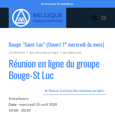
Accès pour les membres
Bouge “Saint-Luc” (Ouvert 1° mercredi du mois)
/
/
25/04/2029
dans
Réunion en ligne
par
Admin_AA
Réunion en ligne du groupe
Bouge-St Luc
Retour à la liste des réunions en ligne
Date/heure
Date -
mercredi 25 avril 2029
19:00 - 20:30