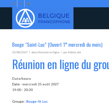
Bouge “Saint-Luc” (Ouvert 1° mercredi du mois)
/
/
25/08/2027
dans
Réunion en ligne
par
Admin_AA
Réunion en ligne du gr
Date/heure
Date -
mercredi 25 août 2027
19:00 - 20:30
Groupe :
Bouge-St Luc