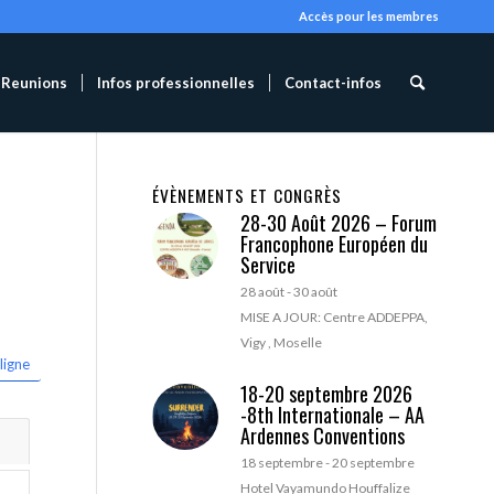
Accès pour les membres
Reunions
Infos professionnelles
Contact-infos
ÉVÈNEMENTS ET CONGRÈS
28-30 Août 2026 – Forum
Francophone Européen du
Service
28 août
-
30 août
MISE A JOUR: Centre ADDEPPA,
Vigy , Moselle
ligne
18-20 septembre 2026
-8th Internationale – AA
Ardennes Conventions
18 septembre
-
20 septembre
Hotel Vayamundo Houffalize