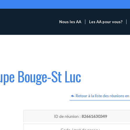
Nous les AA
Les AA pour vous?
oupe Bouge-St Luc
Retour à la liste des réunions en 
ID de réunion :
82661630349
Code / mot de passe :