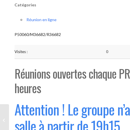
Catégories
Réunion en ligne
P50060/M36682/R36682
Visites :
0
Réunions ouvertes chaque PR
heures
Attention ! Le groupe n’
Bouge “Saint-Luc” (Ouvert 1°
salle à partir de 19h15
mercredi du mois)