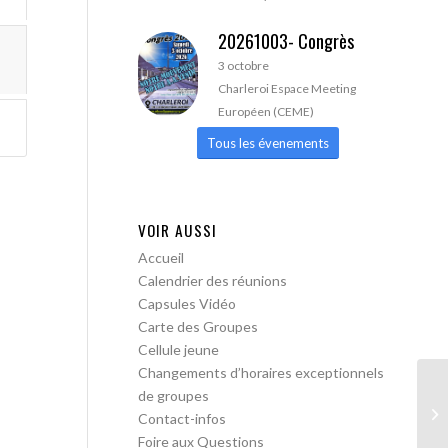
20261003- Congrès
3 octobre
Charleroi Espace Meeting
Européen (CEME)
Tous les évenements
VOIR AUSSI
Accueil
Calendrier des réunions
Capsules Vidéo
Carte des Groupes
Cellule jeune
Changements d’horaires exceptionnels
de groupes
Bo
Contact-infos
me
Foire aux Questions