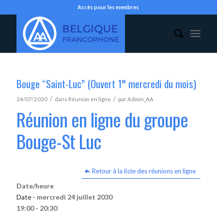
Accès pour les membres
Bouge “Saint-Luc” (Ouvert 1° mercredi du mois)
/
/
24/07/2030
dans
Réunion en ligne
par
Admin_AA
Réunion en ligne du groupe
Bouge-St Luc
Retour à la liste des réunions en ligne
Date/heure
Date -
mercredi 24 juillet 2030
19:00 - 20:30