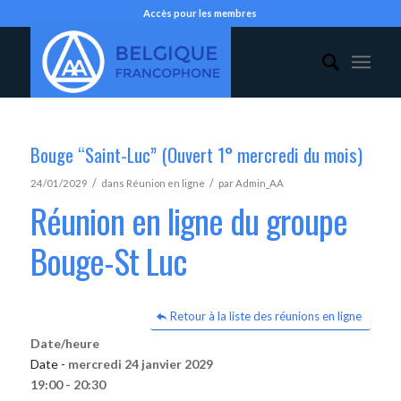
Accès pour les membres
Bouge “Saint-Luc” (Ouvert 1° mercredi du mois)
/
/
24/01/2029
dans
Réunion en ligne
par
Admin_AA
Réunion en ligne du groupe
Bouge-St Luc
Retour à la liste des réunions en ligne
Date/heure
Date -
mercredi 24 janvier 2029
19:00 - 20:30