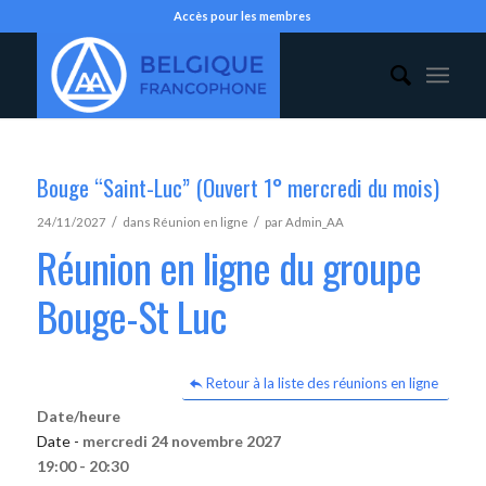
Accès pour les membres
Bouge “Saint-Luc” (Ouvert 1° mercredi du mois)
/
/
24/11/2027
dans
Réunion en ligne
par
Admin_AA
Réunion en ligne du groupe
Bouge-St Luc
Retour à la liste des réunions en ligne
Date/heure
Date -
mercredi 24 novembre 2027
19:00 - 20:30