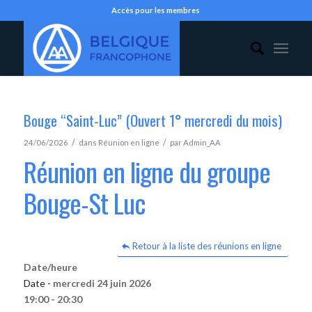
Accès pour les membres
Bouge “Saint-Luc” (Ouvert 1° mercredi du mois)
/
/
24/06/2026
dans
Réunion en ligne
par
Admin_AA
Réunion en ligne du groupe
Bouge-St Luc
Retour à la liste des réunions en ligne
Date/heure
Date -
mercredi 24 juin 2026
19:00 - 20:30