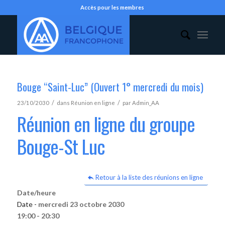
Accès pour les membres
Bouge “Saint-Luc” (Ouvert 1° mercredi du mois)
/
/
23/10/2030
dans
Réunion en ligne
par
Admin_AA
Réunion en ligne du groupe
Bouge-St Luc
Retour à la liste des réunions en ligne
Date/heure
Date -
mercredi 23 octobre 2030
19:00 - 20:30